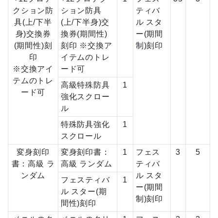
クション防
ション防具
ティバ
具(上/下半
(上/下半身)交
ル スタ
身)交換券
換券(期間性)
ー(期間
(期間性)刻
刻印 ※交換ア
制)刻印
印
イテムのトレ
※交換アイ
ード可
テムのトレ
高級特殊防具
1
ード可
強化スクロー
ル
特殊防具強化
1
スクロール
変身刻印
変身刻印書：
1
フェス
3
5
書：高級 ラ
高級 ランダム
ティバ
ンダム
ル スタ
フェスティバ
1
ー(期間
ル スター(期
制)刻印
間性)刻印