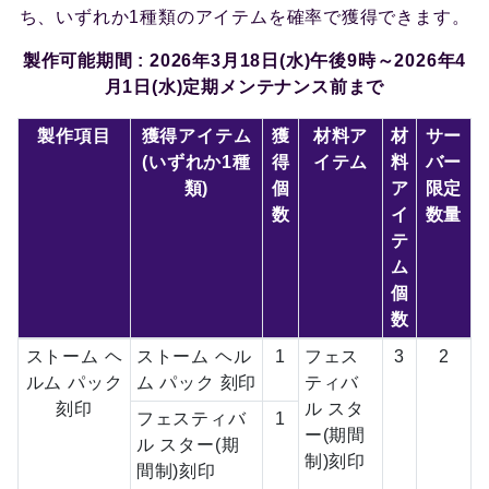
ち、いずれか1種類のアイテムを確率で獲得できます。
製作可能期間 : 2026年3月18日(水)午後9時～2026年4
月1日(水)定期メンテナンス前まで
製作項目
獲得アイテム
獲
材料ア
材
サー
(いずれか1種
得
イテム
料
バー
類)
個
ア
限定
数
イ
数量
テ
ム
個
数
ストーム ヘ
ストーム ヘル
1
フェス
3
2
ルム パック
ム パック 刻印
ティバ
刻印
ル スタ
フェスティバ
1
ー(期間
ル スター(期
制)刻印
間制)刻印