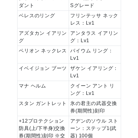
ダント
Sグレード
ベレスのリング
フリンテッサ ネック
レス：Lv1
アズタカン イアリン
アンタラス イアリン
グ
グ：Lv1
ペリオン ネックレス
バイウム リング：
Lv1
イベイジョン ブーツ
ザケン イアリング：
Lv1
マナ ヘルム
クイーン アント リ
ング：Lv1
スタン ガントレット
氷の君主の武器交換
券(期間性)刻印
+12プロテクション
アデンのソウル スト
防具(上/下半身)交換
ーン：ステップ1(武
券(期間性)刻印 ※交
器) 100個