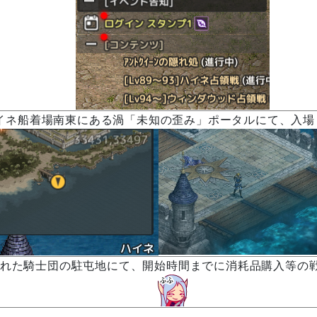
イネ船着場南東にある渦「未知の歪み」ポータルにて、入場
れた騎士団の駐屯地にて、開始時間までに消耗品購入等の