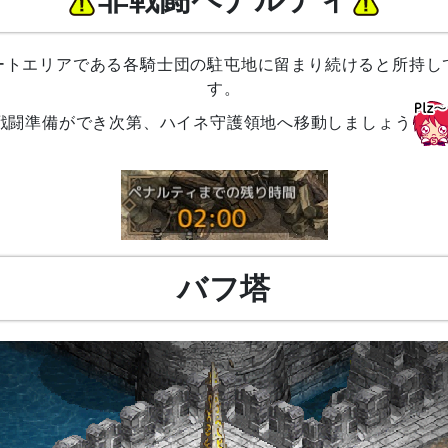
非戦闘ペナルティ
ートエリアである各騎士団の駐屯地に留まり続けると所持し
す。
戦闘準備ができ次第、ハイネ守護領地へ移動しましょう
バフ塔