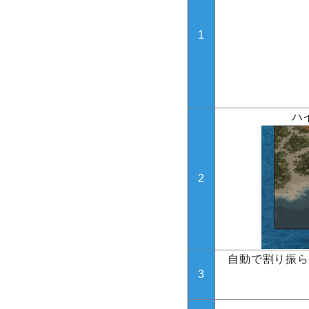
1
ハ
2
自動で割り振ら
3