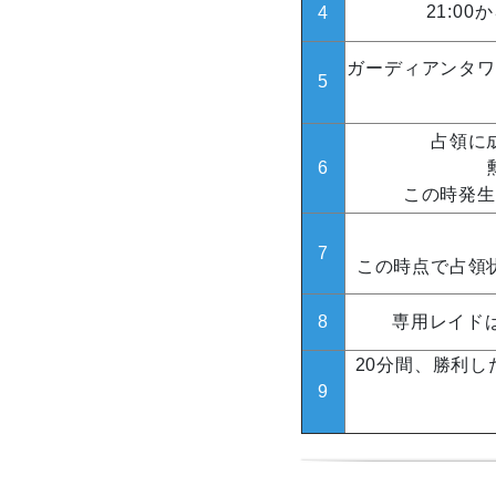
21:0
4
ガーディアンタワ
5
占領に
6
この時発生
7
この時点で占領
8
専用レイド
20分間、勝利
9