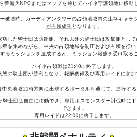
0から警備兵NPCまたはマップを通じてハイネ守護領地に移動
ー破壊時、
ガーディアンタワーの占領地域内の生存キャラ
が占領成功
となります。
成功した騎士団は防衛側、それ以外の騎士団は攻撃側として
勲章を集めながら、中央の占領地域を制圧および占領を行い
するミッションを達成すると、ミッション報酬を受け取る
ハイネ占領戦は21:40に終了します。
状態の騎士団が勝利となり、報酬獲得及び専用レイドに参加
は中央地域11時方向に出現するポータルを通じて、進行す
した騎士団は自由に移動でき、専用ボスモンスター討伐時に
できます。
専用レイドは22:00に終了します。