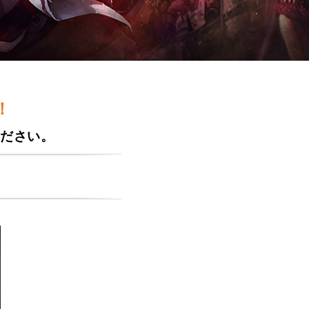
！
ださい。